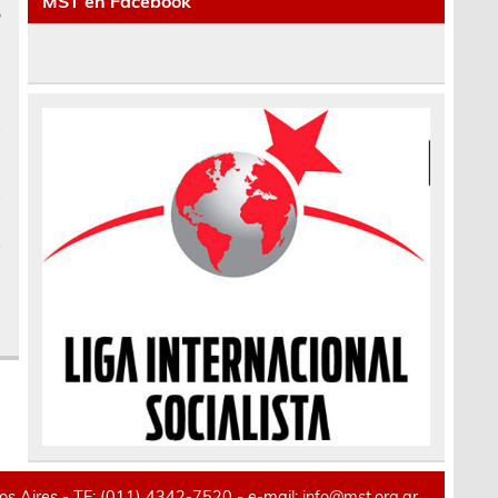
MST en Facebook
o
a
,
a
s
s
e
y
 Aires - TE: (011) 4342-7520 - e-mail:
info@mst.org.ar