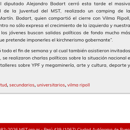
el diputado Alejandro Bodart cerró esta tarde el masiv
al de la Juventud del MST, realizado un camping de l
artín. Bodart, quien compartió el cierre con Vilma Ripoll
ntro no sólo expresa el crecimiento de la izquierda y nuestr
e los jóvenes buscan salidas políticas de fondo mucho má
 que pretende imponerles el kirchnerismo gobernante”.
todo el fin de semana y al cual también asistieron invitado
se realizaron charlas políticas sobre la situación nacional 
 talleres sobre YPF y megaminería, arte y cultura, deporte 
ntud
,
secundarios
,
universitarios
,
vilma ripoll
82-2026 MST.org.ar - Perú 439 (1067) Ciudad Autónoma de Buenos