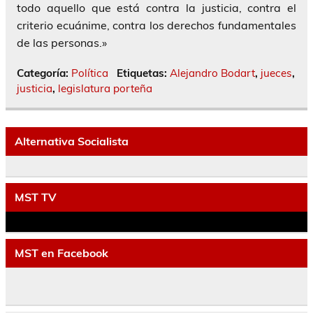
todo aquello que está contra la justicia, contra el
criterio ecuánime, contra los derechos fundamentales
de las personas.»
Categoría:
Política
Etiquetas:
Alejandro Bodart
,
jueces
,
justicia
,
legislatura porteña
Alternativa Socialista
MST TV
MST en Facebook