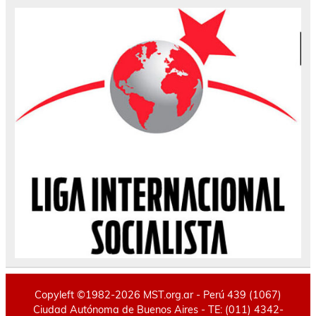
Copyleft ©1982-2026 MST.org.ar - Perú 439 (1067)
Ciudad Autónoma de Buenos Aires - TE: (011) 4342-