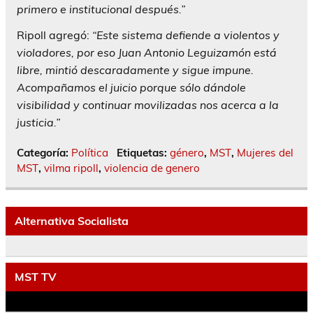
primero e institucional después.”
Ripoll
agregó:
“Este sistema defiende a violentos y
violadores, por eso Juan Antonio Leguizamón está
libre, mintió descaradamente y sigue impune.
Acompañamos el juicio porque sólo dándole
visibilidad y continuar movilizadas nos acerca a la
justicia.”
Categoría:
Política
Etiquetas:
género
,
MST
,
Mujeres del
MST
,
vilma ripoll
,
violencia de genero
Alternativa Socialista
MST TV