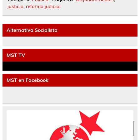
justicia
,
reforma judicial
Alternativa Socialista
MST TV
MST en Facebook