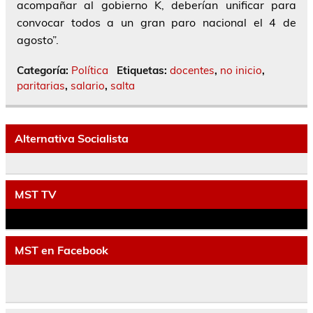
acompañar al gobierno K, deberían unificar para
convocar todos a un gran paro nacional el 4 de
agosto”.
Categoría:
Política
Etiquetas:
docentes
,
no inicio
,
paritarias
,
salario
,
salta
Alternativa Socialista
MST TV
MST en Facebook