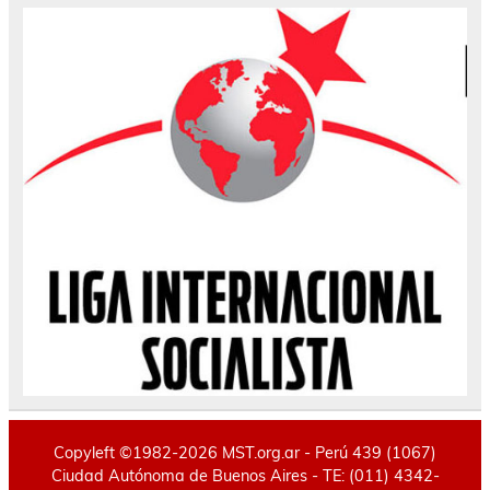
Copyleft ©1982-2026 MST.org.ar - Perú 439 (1067)
Ciudad Autónoma de Buenos Aires - TE: (011) 4342-