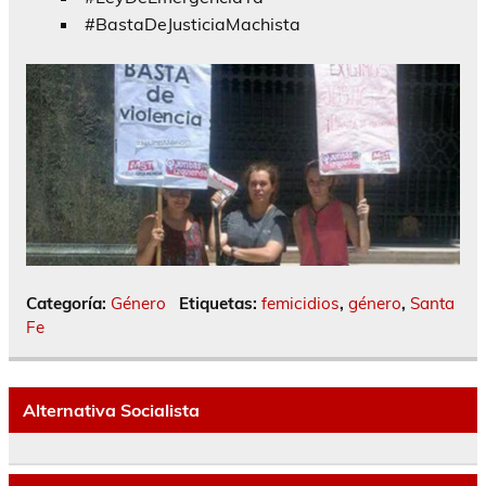
#BastaDeJusticiaMachista
Categoría:
Género
Etiquetas:
femicidios
,
género
,
Santa
Fe
Alternativa Socialista