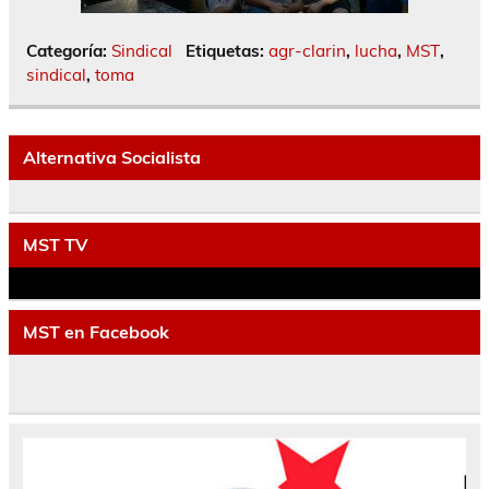
Categoría:
Sindical
Etiquetas:
agr-clarin
,
lucha
,
MST
,
sindical
,
toma
Alternativa Socialista
MST TV
MST en Facebook