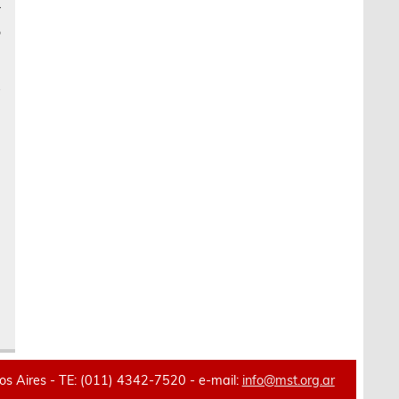
r
o
s
a
e
e
l
a
 Aires - TE: (011) 4342-7520 - e-mail:
info@mst.org.ar