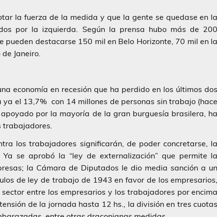
cotar la fuerza de la medida y que la gente se quedase en l
dos por la izquierda. Según la prensa hubo más de 20
ue pueden destacarse 150 mil en Belo Horizonte, 70 mil en l
 de Janeiro.
una economía en recesión que ha perdido en los últimos do
 ya el 13,7% con 14 millones de personas sin trabajo (hac
 apoyado por la mayoría de la gran burguesía brasilera, h
s trabajadores.
ra los trabajadores significarán, de poder concretarse, l
 Ya se aprobó la “ley de externalización” que permite l
mpresas; la Cámara de Diputados le dio media sanción a u
ulos de ley de trabajo de 1943 en favor de los empresarios
 sector entre los empresarios y los trabajadores por encim
xtensión de la jornada hasta 12 hs., la división en tres cuota
 embarazadas, entre otras draconianas medidas.