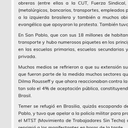
obreras (entre ellas a la CUT, Fuerza Sindical,
(metalúrgicos, bancarios, transportes, empleados pú
a la izquierda brasilera y también a muchos obis
evangélica que apoyaron la protesta. También tuvo 
En San Pablo, que con sus 18 millones de habitant
transporte y hubo numerosos piquetes en los princip
en las escuelas primarias, escuelas secundarias 
privada.
Muchos medios se refirieron a que su extensión s
que fueron parte de la medida muchos sectores qu
Dilma Rousseff y que ahora reaccionaban contra la
tan solo el 4% de aceptación pública, constituyend
Brasil.
Temer se refugió en Brasilia, quizás escapando d
Pablo, y tuvo que apelar a la policía militar para p
el MTST (Movimiento de Trabajadores Sin Techo) det
reprimió a los manifestantes en horas de la tarde.