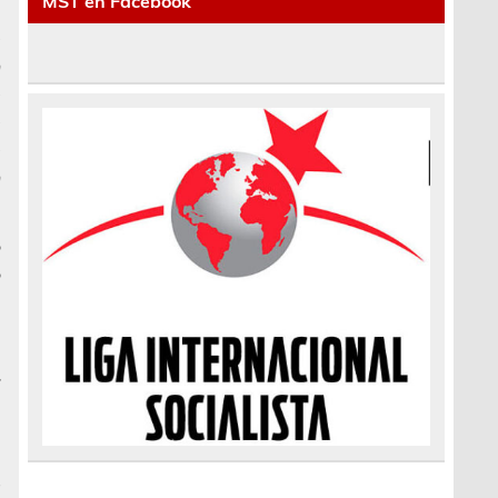
MST en Facebook
a
e
n
e
e
e
n
o
o
e
e
l
”
,
s