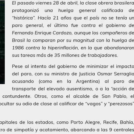
El pasado viernes 28 de abril, la clase obrera brasiler
protagonizó una huelga general calificada d
“histórica”. Hacía 21 años que el país no se tenía u
paro general, el último fue contra el gobierno d
Fernando Enrique Cardozo, aunque los compañeros d
Brasil la comparan por su magnitud con la huelga d
1986 contra la hiperinflación, en la que abandonaro
sus tareas más de 35 millones de trabajadores.
Pese al intento del gobierno de minimizar el impact
del paro, con su ministro de Justicia Osmar Serragli
acusando (como en la Argentina) al paro d
transporte del elevado ausentismo, o a la “acción d
 contundente. Otros, como el alcalde de San Pablo, e
ultar su odio de clase al calificar de “vagos” y “perezosos
apitales de los estados, como Porto Alegre, Recife, Bahía
tro de simpatía y acatamiento, abarcando a las 9 centrale