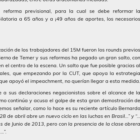
reforma previsional, para la cual se debe reformar l
bilatoria a 65 años y a ¡49 años de aportes, los necesario
ización de los trabajadores del 15M fueron los rounds previo
bierno de Temer y sus reformas ha pegado un gran salto, co
 el centro de la escena. Un salto que fue posible gracias a
icales, que empezando por la CUT, que apoya la estrategi
l que apoyó el impeachment, no querían llegar a esta medida
e a sus declaraciones negacionistas sobre el alcance de l
ómo continúa y acusa el golpe de esta gran demostración d
demos señalar, como lo hace es su reciente artículo Bernard
28 de abril abre un nuevo ciclo en las luchas en Brasil…” y “
s de Junio de 2013, pero con la presencia de la clase obrer
.”.