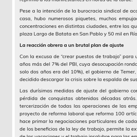
Pese a la intención de la burocracia sindical de a
casa, hubo numerosos piquetes, muchos empuja
concentraciones en distintas ciudades, entre las q
plaza Largo de Batata en San Pablo y 50 mil en Río
La reacción obrera a un brutal plan de ajuste
Con la excusa de “crear puestos de trabajo” para 
años más del 7% del PBI, cuya desocupación ronda
solo dos años era del 10%), el gobierno de Temer,
decidido descargar la crisis sobre la espalda de su
Las durísimas medidas de ajuste del gobierno cont
pérdida de conquistas obtenidas décadas atrás.
tercerización de todas las operaciones de las e
proyecto de reforma laboral que reforma 100 artíc
hace primar la negociaciones particulares de cada
de los beneficios de la ley de trabajo, permite la e
de las vacaciones y el trabajo insalubre para las