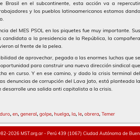
 Brasil en el subcontinente, esta acción va a repercuti
 trabajadores y los pueblos latinoamericanos estamos dand
o.
ncia del MES PSOL en los piquetes fue muy importante. Su
ex candidata a la presidencia de la República, la compañer
eron al frente de la pelea.
sabilidad de aprovechar, pegada a las enormes luchas que s
 oportunidad para construir una nueva dirección sindical qu
ha en curso. Y en ese camino, y dado la crisis terminal de
 las denuncias de corrupción del Lava Jato, está planteada l
esarrolle una salida anti capitalista a la crisis.
duro
,
en
,
general
,
golpe
,
huelga
,
la
,
le
,
obrera
,
Temer
82-2026 MST.org.ar - Perú 439 (1067) Ciudad Autónoma de Buenos