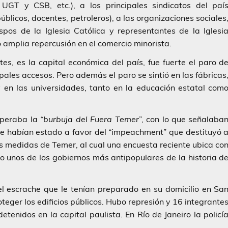
 UGT y CSB, etc.), a los principales sindicatos del paí
blicos, docentes, petroleros), a las organizaciones sociales
pos de la Iglesia Católica y representantes de la Iglesi
amplia repercusión en el comercio minorista.
es, es la capital económica del país, fue fuerte el paro d
ales accesos. Pero además el paro se sintió en las fábricas
y en las universidades, tanto en la educación estatal com
uperaba la
“burbuja del Fuera Temer
”, con lo que señalaba
e habían estado a favor del “impeachment” que destituyó 
s medidas de Temer, al cual una encuesta reciente ubica co
o unos de los gobiernos más antipopulares de la historia d
el escrache que le tenían preparado en su domicilio en Sa
roteger los edificios públicos. Hubo represión y 16 integrante
enidos en la capital paulista. En Río de Janeiro la policí