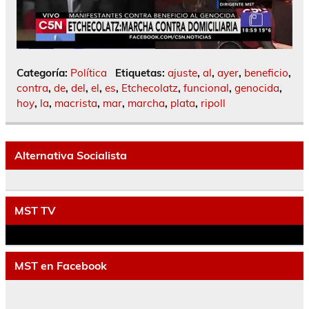
Categoría:
Política
Etiquetas:
ajuste
,
al
,
ayer
,
beneficio
,
contra
,
de
,
del
,
el
,
es
,
Etchecolatz
,
funcional
,
genocida
,
hoy
,
la
,
macrista
,
mar
,
marcha
,
plata
,
ripoll
Alternativa Socialista
MST TV
MST en Facebook