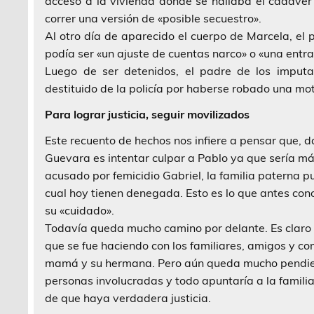
acceso a la vivienda donde se hallaba el cadáver
correr una versión de «posible secuestro».
Al otro día de aparecido el cuerpo de Marcela, el 
podía ser «un ajuste de cuentas narco» o «una entr
Luego de ser detenidos, el padre de los imputa
destituido de la policía por haberse robado una mot
Para lograr justicia, seguir movilizados
Este recuento de hechos nos infiere a pensar que, d
Guevara es intentar culpar a Pablo ya que sería má
acusado por femicidio Gabriel, la familia paterna p
cual hoy tienen denegada. Esto es lo que antes con
su «cuidado».
Todavía queda mucho camino por delante. Es claro 
que se fue haciendo con los familiares, amigos y co
mamá y su hermana. Pero aún queda mucho pendien
personas involucradas y todo apuntaría a la famili
de que haya verdadera justicia.