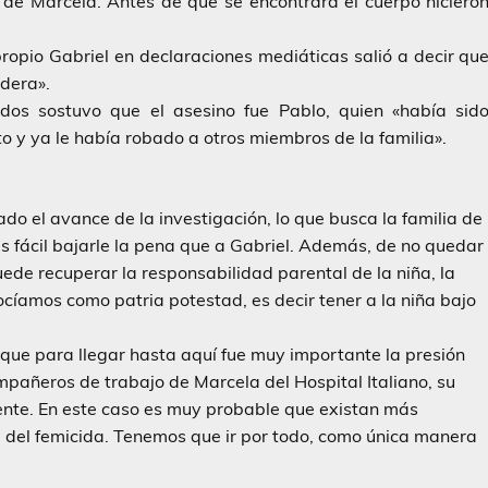
 de Marcela. Antes de que se encontrara el cuerpo hiciero
propio Gabriel en declaraciones mediáticas salió a decir qu
adera».
dos sostuvo que el asesino fue Pablo, quien «había sid
o y ya le había robado a otros miembros de la familia».
ado el avance de la investigación, lo que busca la familia de
s fácil bajarle la pena que a Gabriel. Además, de no quedar
uede recuperar la responsabilidad parental de la niña, la
ocíamos como patria potestad, es decir tener a la niña bajo
que para llegar hasta aquí fue muy importante la presión
mpañeros de trabajo de Marcela del Hospital Italiano, su
te. En este caso es muy probable que existan más
a del femicida. Tenemos que ir por todo, como única manera