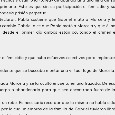
rimario. Esto es que sin su participación el femicidio y s
ondería prisión perpetua.
clarar. Pablo sostiene que Gabriel mató a Marcela y l
En cambio Gabriel dice que Pablo mató a Marcela y que él n
: desde el primer día ambos están ocultando el crimen 
ar el femicidio y que hubo esfuerzos colectivos para implanta
evidente que se buscaba montar una virtual fuga de Marcela
inada Marcela y se la ocultó envuelta en una frazada. De es
l cuerpo o abandonarlo para que sea encontrado fuera de l
 un robo. Es necesario recordar que la misma no había sid
 por lo cual miembros de la familia de Gabriel tuvieron libr