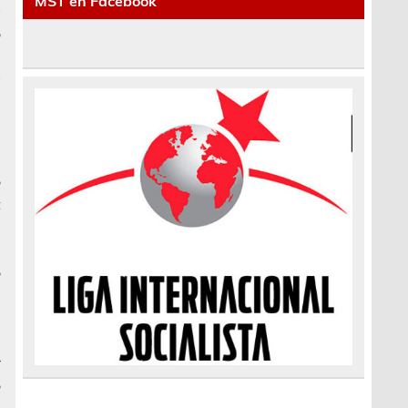
MST en Facebook
s
o
e
s
a
a
o
t
e
o
r
o
6