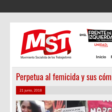
Inicio
Perpetua al femicida y sus cómp
21 junio, 2018