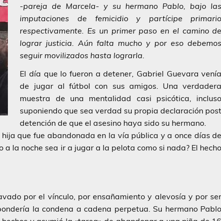
-pareja de Marcela- y su hermano Pablo, bajo la
imputaciones de femicidio y partícipe primari
respectivamente. Es un primer paso en el camino d
lograr justicia. Aún falta mucho y por eso debemo
seguir movilizados hasta lograrla.
El día que lo fueron a detener, Gabriel Guevara vení
de jugar al fútbol con sus amigos. Una verdader
muestra de una mentalidad casi psicótica, inclus
suponiendo que sea verdad su propia declaración pos
detención de que el asesino haya sido su hermano.
 hija que fue abandonada en la vía pública y a once días d
 a la noche sea ir a jugar a la pelota como si nada? El hech
vado por el vínculo, por ensañamiento y alevosía y por se
respondería la condena a cadena perpetua. Su hermano Pabl
 hechos y asumió la «tarea» de abandonar a una niña de 1