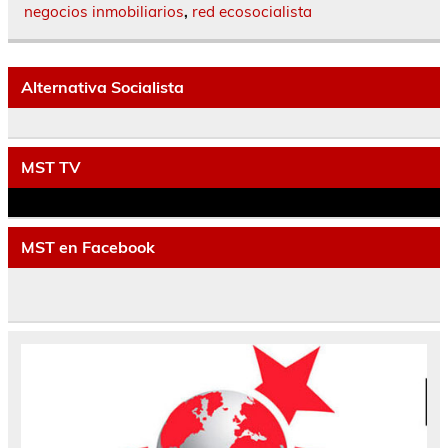
negocios inmobiliarios
,
red ecosocialista
Alternativa Socialista
MST TV
MST en Facebook