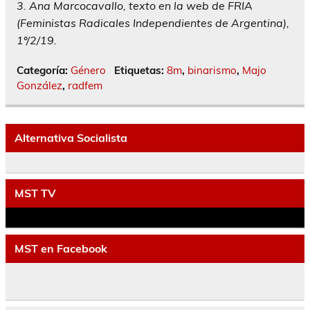
3. Ana Marcocavallo, texto en la web de FRIA
(Feministas Radicales Independientes de Argentina),
1º/2/19.
Categoría:
Género
Etiquetas:
8m
,
binarismo
,
Majo
González
,
radfem
Alternativa Socialista
MST TV
MST en Facebook