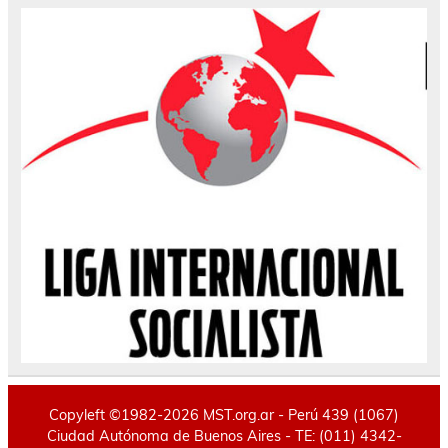
Copyleft ©1982-2026 MST.org.ar - Perú 439 (1067)
Ciudad Autónoma de Buenos Aires - TE: (011) 4342-