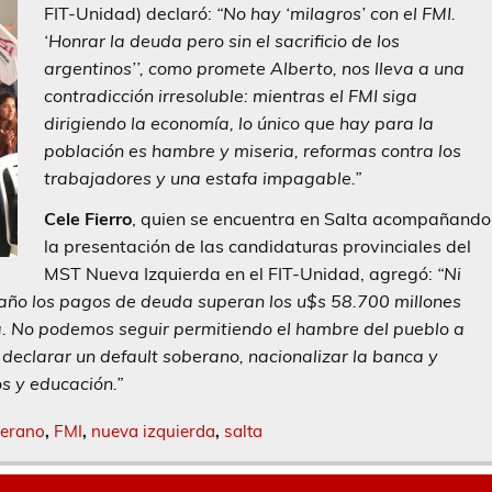
FIT-Unidad) declaró:
“No hay ‘milagros’ con el FMI.
‘Honrar la deuda pero sin el sacrificio de los
argentinos’’, como promete Alberto, nos lleva a una
contradicción irresoluble: mientras el FMI siga
dirigiendo la economía, lo único que hay para la
población es hambre y miseria, reformas contra los
trabajadores y una estafa impagable.”
Cele Fierro
, quien se encuentra en Salta acompañando
la presentación de las candidaturas provinciales del
MST Nueva Izquierda en el FIT-Unidad, agregó:
“Ni
ste año los pagos de deuda superan los u$s 58.700 millones
a. No podemos seguir permitiendo el hambre del pueblo a
 declarar un default soberano, nacionalizar la banca y
os y educación.”
berano
,
FMI
,
nueva izquierda
,
salta