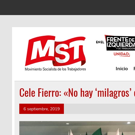
Inicio
Cele Fierro: «No hay ‘milagros’
6 septiembre, 2019