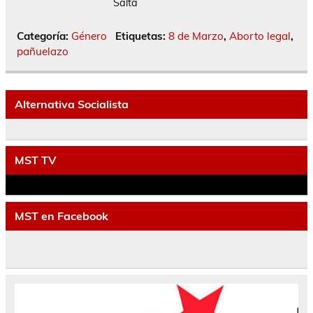
Salta
Categoría:
Género
Etiquetas:
8 de Marzo
,
Aborto legal
,
pañuelazo
Alternativa Socialista
MST TV
MST en Facebook