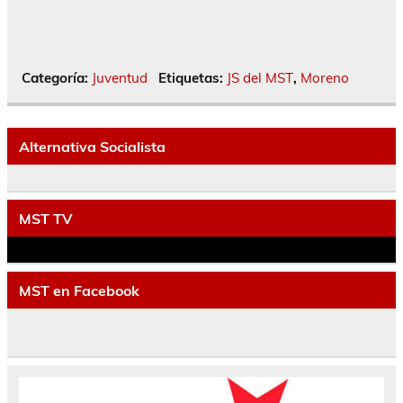
Categoría:
Juventud
Etiquetas:
JS del MST
,
Moreno
Alternativa Socialista
MST TV
MST en Facebook