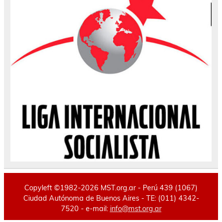
Copyleft ©1982-2026 MST.org.ar - Perú 439 (1067)
Ciudad Autónoma de Buenos Aires - TE: (011) 4342-
7520 - e-mail:
info@mst.org.ar