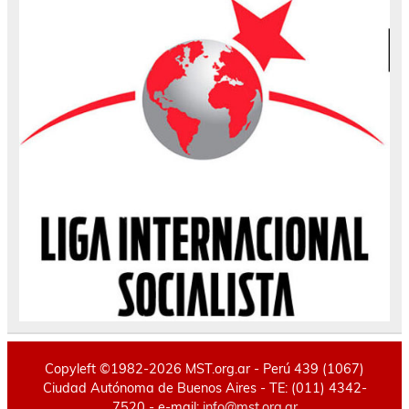
Copyleft ©1982-2026 MST.org.ar - Perú 439 (1067)
Ciudad Autónoma de Buenos Aires - TE: (011) 4342-
7520 - e-mail:
info@mst.org.ar