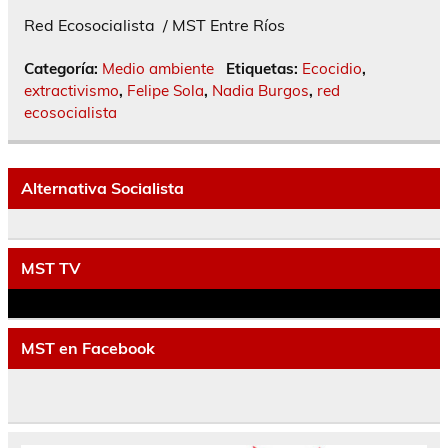
Red Ecosocialista / MST Entre Ríos
Categoría:
Medio ambiente
Etiquetas:
Ecocidio
,
extractivismo
,
Felipe Sola
,
Nadia Burgos
,
red
ecosocialista
Alternativa Socialista
MST TV
MST en Facebook