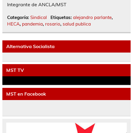
Integrante de ANCLA/MST
Categoría:
Sindical
Etiquetas:
alejandro parlante
,
HECA
,
pandemia
,
rosario
,
salud publica
Alternativa Socialista
MST TV
MST en Facebook