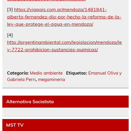
[3]
https://viapais.com.ar/mendoza/1481841-
alberto-fernandez-dio-por-hecho-la-reforma-de-la-
ley-que-protege-el-agua-en-mendoza/
[4]
http://argentinambiental.com/legislacion/mendoza/le
y-7722-prohibicion-sustancias-quimicas/
Categoría:
Medio ambiente
Etiquetas:
Emanuel Oliva y
Gabriela Perri
,
megamineria
Alternativa Socialista
MST TV