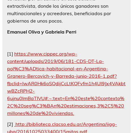
extractivista, donde los únicos ganadores son
multinacionales y acreedores, beneficiados por
gobiernos de unos pocos.
Emanuel Oliva y Gabriela Perri
[1]
https://www.cippec.org/wp-
content/uploads/2019/06/181-CDS-DT-La-
pol%C3%ADtica-habitacional-en-Argentina-
Granero-Bercovich-y-Barreda-junio-2016-1.pdf?
fbclid=IwAR0Hk6oSQdijCcLtKQFvfm1h4Ul9Jx4VAkbt
wBZcRPH2-
6ujnu0ImBaTIVU#:~:text=En%20este%20contexto%
2C%20seg%C3%BAn%20estimaciones,3%2C5%20
millones%20de%20viviendas.
[2]
http://biblioteca.clacso.edu.ar/Argentina/iigg-
uba/20161025033400/15mitos.pdf