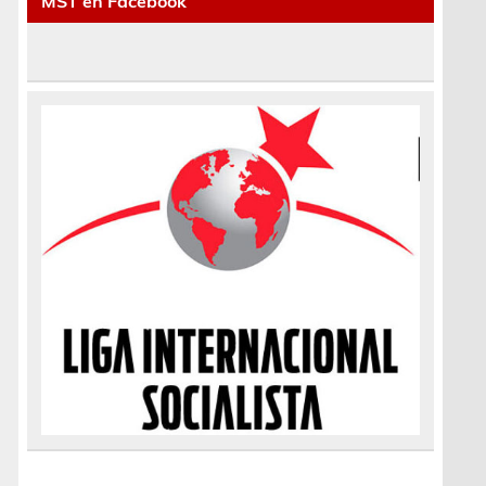
MST en Facebook
a
s