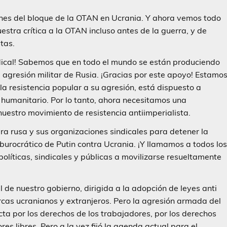
ones del bloque de la OTAN en Ucrania. Y ahora vemos todo
estra crítica a la OTAN incluso antes de la guerra, y de
tas.
dical! Sabemos que en todo el mundo se están produciendo
a agresión militar de Rusia. ¡Gracias por este apoyo! Estamo
a resistencia popular a su agresión, está dispuesto a
 humanitario. Por lo tanto, ahora necesitamos una
nuestro movimiento de resistencia antiimperialista.
ra rusa y sus organizaciones sindicales para detener la
-burocrático de Putin contra Ucrania. ¡Y llamamos a todos lo
olíticas, sindicales y públicas a movilizarse resueltamente
 de nuestro gobierno, dirigida a la adopción de leyes anti
rcas ucranianos y extranjeros. Pero la agresión armada del
cta por los derechos de los trabajadores, por los derechos
es libres. Pero a la vez fijó la agenda actual para el