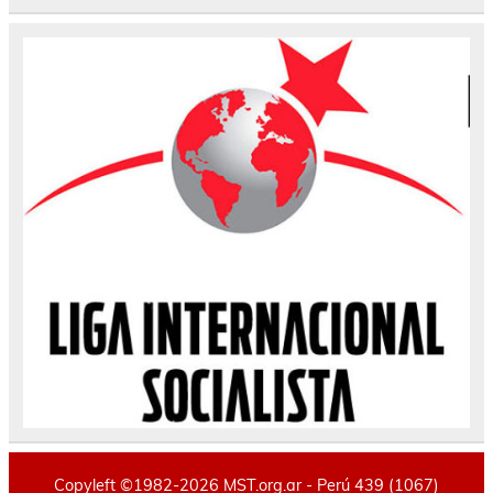
Copyleft ©1982-2026 MST.org.ar - Perú 439 (1067)