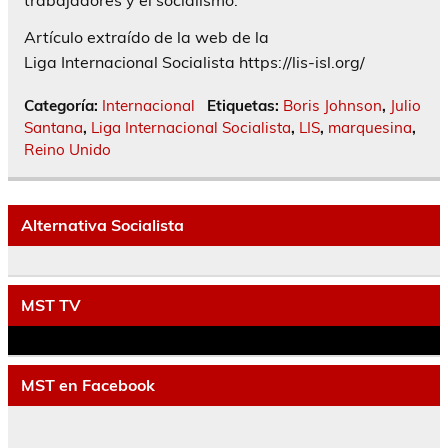
Artículo extraído de la web de la
Liga Internacional Socialista https://lis-isl.org/
Categoría:
Internacional
Etiquetas:
Boris Johnson
,
Julio
Santana
,
Liga Internacional Socialista
,
LIS
,
marquesina
,
Reino Unido
Alternativa Socialista
MST TV
MST en Facebook