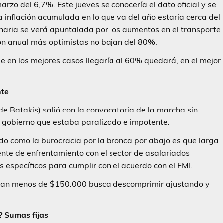
rzo del 6,7%. Este jueves se conocería el dato oficial y se
 la inflación acumulada en lo que va del año estaría cerca del
onaria se verá apuntalada por los aumentos en el transporte
ación anual más optimistas no bajan del 80%.
e en los mejores casos llegaría al 60% quedará, en el mejor
nte
de Batakis) salió con la convocatoria de la marcha sin
 gobierno que estaba paralizado e impotente.
do como la burocracia por la bronca por abajo es que larga
rente de enfrentamiento con el sector de asalariados
s específicos para cumplir con el acuerdo con el FMI.
obran menos de $150.000 busca descomprimir ajustando y
? Sumas fijas