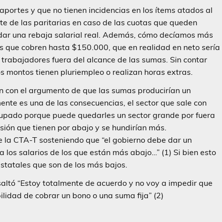
portes y que no tienen incidencias en los ítems atados al
 de las paritarias en caso de las cuotas que queden
alidar una rebaja salarial real. Además, cómo decíamos más
es que cobren hasta $150.000, que en realidad en neto sería
 trabajadores fuera del alcance de las sumas. Sin contar
s montos tienen pluriempleo o realizan horas extras.
ron con el argumento de que las sumas producirían un
mente es una de las consecuencias, el sector que sale con
upado porque puede quedarles un sector grande por fuera
esión que tienen por abajo y se hundirían más.
e la CTA-T sosteniendo que “el gobierno debe dar un
los salarios de los que están más abajo…” (1) Si bien esto
 estatales que son de los más bajos.
altó “Estoy totalmente de acuerdo y no voy a impedir que
ilidad de cobrar un bono o una suma fija” (2)