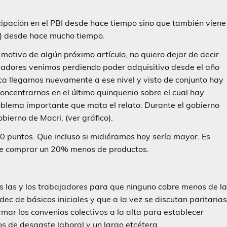
cipación en el PBI desde hace tiempo sino que también viene
io) desde hace mucho tiempo.
 motivo de algún próximo artículo, no quiero dejar de decir
ajadores venimos perdiendo poder adquisitivo desde el año
a llegamos nuevamente a ese nivel y visto de conjunto hay
oncentrarnos en el último quinquenio sobre el cual hay
lema importante que mata el relato: Durante el gobierno
ierno de Macri. (ver gráfico).
0 puntos. Que incluso si midiéramos hoy sería mayor. Es
ede comprar un 20% menos de productos.
las y los trabajadores para que ninguno cobre menos de l
ec de básicos iniciales y que a la vez se discutan paritaria
rmar los convenios colectivos a la alta para establecer
s de desgaste laboral y un largo etcétera.