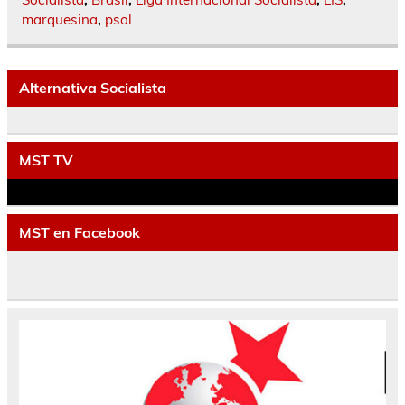
marquesina
,
psol
Alternativa Socialista
MST TV
MST en Facebook