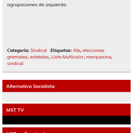
agrupaciones de izquierda.
Categoría:
Sindical
Etiquetas:
Ate
,
elecciones
gremiales
,
estatales
,
Lista Multicolor
,
marquesina
,
sindical
Alternativa Socialista
MST TV