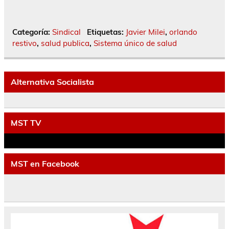
Categoría:
Sindical
Etiquetas:
Javier Milei
,
orlando
restivo
,
salud publica
,
Sistema único de salud
Alternativa Socialista
MST TV
MST en Facebook