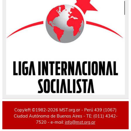
Copyleft ©1982-2026 MST.org.ar - Perú 439 (1067)
Ciudad Autónoma de Buenos Aires - TE: (011) 4342-
7520 - e-mail:
info@mst.org.ar