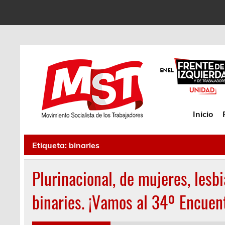
Inicio
Etiqueta:
binaries
Plurinacional, de mujeres, lesbi
binaries. ¡Vamos al 34º Encuent