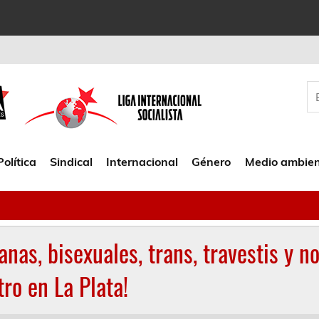
Política
Sindical
Internacional
Género
Medio ambie
anas, bisexuales, trans, travestis y n
ro en La Plata!