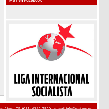
MST en Facebook
 Aires - TE: (011) 4342-7520 - e-mail:
info@mst.org.ar