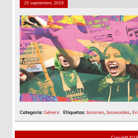
25 septiembre, 2019
Categoría:
Género
Etiquetas:
binaries
,
bisexuales
,
En
Copyleft ©19