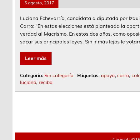
5 agosto, 2017
Luciana Echevarría, candidata a diputada por Izqui
Carro: “En estas elecciones está planteada la opor
verdad al Macrismo. En estos dos años, como oposic
sacar sus principales leyes. Sin ir más lejos le vota
Leer más
Categoría:
Sin categoría
Etiquetas:
apoyo
,
carro
,
col
luciana
,
reciba
Copyleft ©19