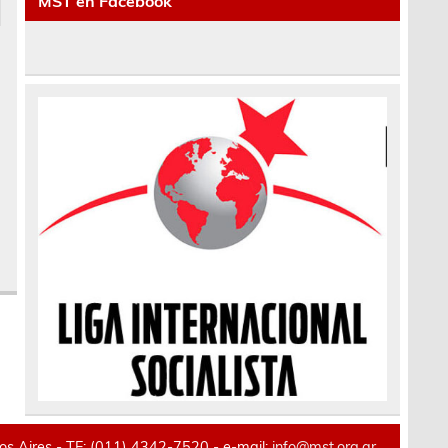
MST en Facebook
 Aires - TE: (011) 4342-7520 - e-mail:
info@mst.org.ar