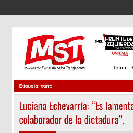
Inicio
Etiqueta:
carro
Luciana Echevarría: “Es lament
colaborador de la dictadura”.