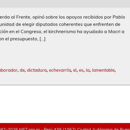
erda al Frente, opinó sobre los apoyos recibidos por Pablo
tunidad de elegir diputados coherentes que enfrenten de
ión en el Congreso, el kirchnerismo ha ayudado a Macri a
ron el presupuesto, […]
aborador
,
de
,
dictadura
,
echevarría
,
el
,
es
,
la
,
lamentable
,
82-2026 MST.org.ar - Perú 439 (1067) Ciudad Autónoma de Buenos