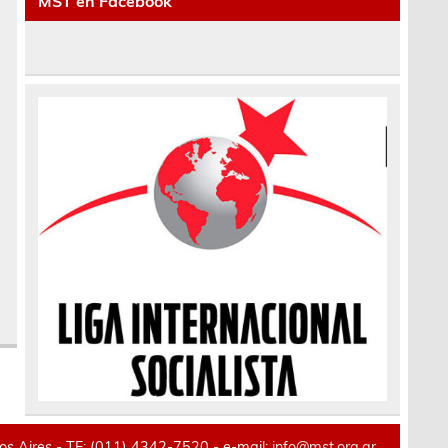
MST en Facebook
 Aires - TE: (011) 4342-7520 - e-mail:
info@mst.org.ar