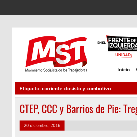
Inicio
Etiqueta:
corriente clasista y combativa
CTEP, CCC y Barrios de Pie: Tre
20 diciembre, 2016