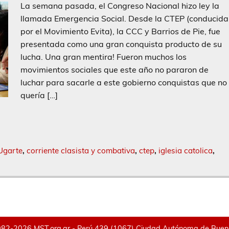
La semana pasada, el Congreso Nacional hizo ley la
llamada Emergencia Social. Desde la CTEP (conducida
por el Movimiento Evita), la CCC y Barrios de Pie, fue
presentada como una gran conquista producto de su
lucha. Una gran mentira! Fueron muchos los
movimientos sociales que este año no pararon de
luchar para sacarle a este gobierno conquistas que no
quería […]
Ugarte
,
corriente clasista y combativa
,
ctep
,
iglesia catolica
,
82-2026 MST.org.ar - Perú 439 (1067) Ciudad Autónoma de Buenos