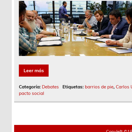
Leer más
Categoría:
Debates
Etiquetas:
barrios de pie
,
Carlos 
pacto social
Copyleft ©19