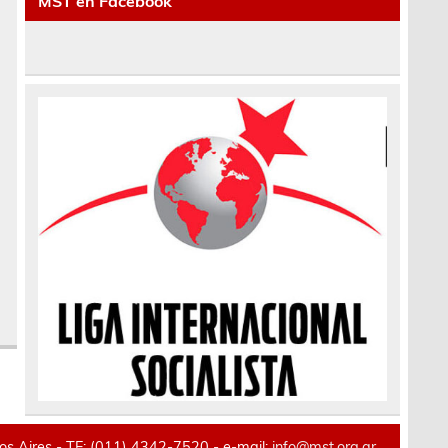
MST en Facebook
 Aires - TE: (011) 4342-7520 - e-mail:
info@mst.org.ar