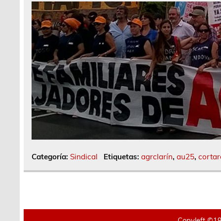
Categoría:
Sindical
Etiquetas:
agrclarín
,
au25
,
corta
Copyleft ©19