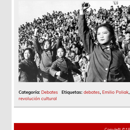
Categoría:
Debates
Etiquetas:
debates
,
Emilio Poliak
revolución cultural
Copyleft ©19