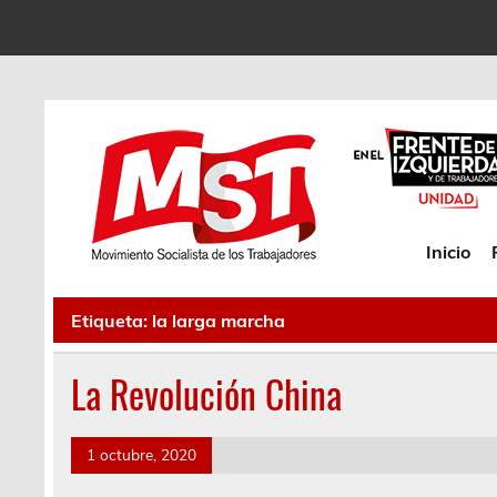
Inicio
Etiqueta:
la larga marcha
La Revolución China
1 octubre, 2020