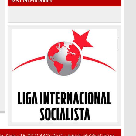
MST en Facebook
 Aires - TE: (011) 4342-7520 - e-mail:
info@mst.org.ar