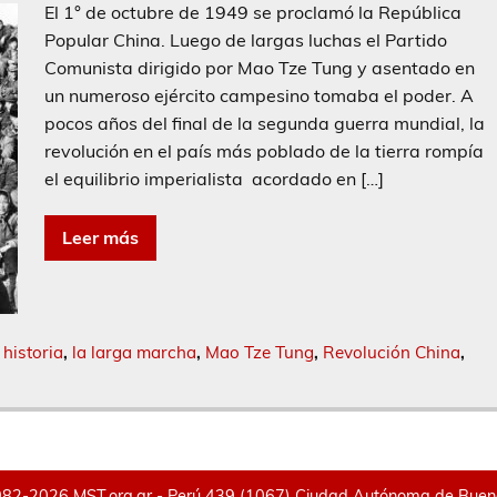
El 1° de octubre de 1949 se proclamó la República
Popular China. Luego de largas luchas el Partido
Comunista dirigido por Mao Tze Tung y asentado en
un numeroso ejército campesino tomaba el poder. A
pocos años del final de la segunda guerra mundial, la
revolución en el país más poblado de la tierra rompía
el equilibrio imperialista acordado en […]
Leer más
,
historia
,
la larga marcha
,
Mao Tze Tung
,
Revolución China
,
82-2026 MST.org.ar - Perú 439 (1067) Ciudad Autónoma de Buenos