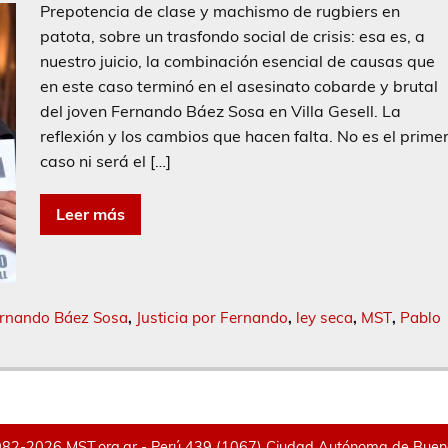
Prepotencia de clase y machismo de rugbiers en
patota, sobre un trasfondo social de crisis: esa es, a
nuestro juicio, la combinación esencial de causas que
en este caso terminó en el asesinato cobarde y brutal
del joven Fernando Báez Sosa en Villa Gesell. La
reflexión y los cambios que hacen falta. No es el prime
caso ni será el […]
Leer más
rnando Báez Sosa
,
Justicia por Fernando
,
ley seca
,
MST
,
Pablo
82-2026 MST.org.ar - Perú 439 (1067) Ciudad Autónoma de Buenos