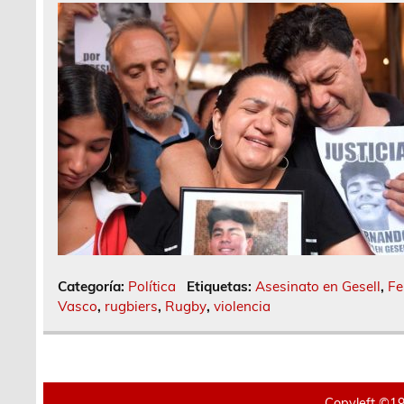
Categoría:
Política
Etiquetas:
Asesinato en Gesell
,
Fe
Vasco
,
rugbiers
,
Rugby
,
violencia
Copyleft ©19