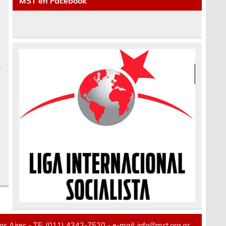
MST en Facebook
r
 Aires - TE: (011) 4342-7520 - e-mail:
info@mst.org.ar