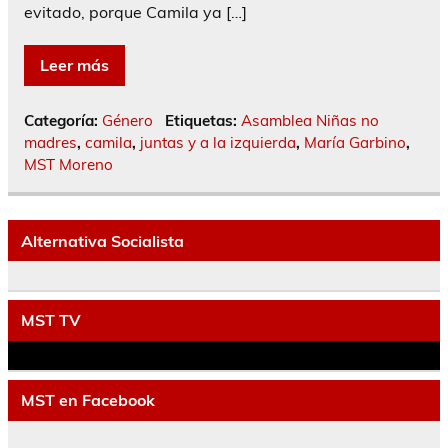
evitado, porque Camila ya […]
Leer más
Categoría:
Género
Etiquetas:
Asamblea Niñas no
madres
,
camila
,
juntas y a la izquierda
,
María Garbino
,
MST Moreno
Alternativa Socialista
MST TV
MST en Facebook