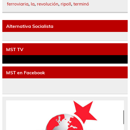
ferroviaria
,
la
,
revolución
,
ripoll
,
terminó
Alternativa Socialista
MST TV
MST en Facebook