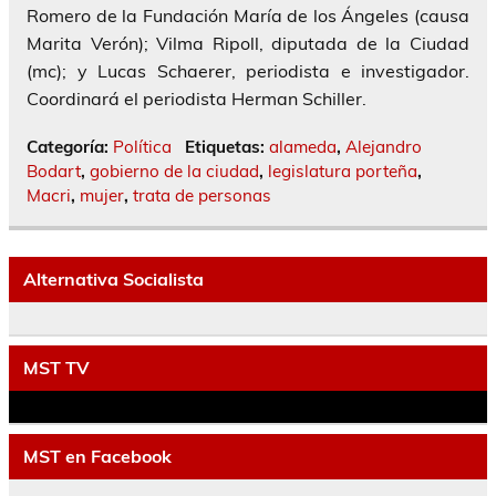
Romero de la Fundación María de los Ángeles (causa
Marita Verón); Vilma Ripoll, diputada de la Ciudad
(mc); y Lucas Schaerer, periodista e investigador.
Coordinará el periodista Herman Schiller.
Categoría:
Política
Etiquetas:
alameda
,
Alejandro
Bodart
,
gobierno de la ciudad
,
legislatura porteña
,
Macri
,
mujer
,
trata de personas
Alternativa Socialista
MST TV
MST en Facebook