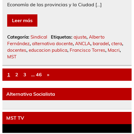
Economía de las provincias y la Ciudad […]
Leer más
Categoría:
Sindical
Etiquetas:
ajuste
,
Alberto
Fernández
,
alternativa docente
,
ANCLA
,
baradel
,
ctera
,
docentes
,
educacion publica
,
Francisco Torres
,
Macri
,
MST
1
2
3
…
46
»
Alternativa Socialista
MST TV