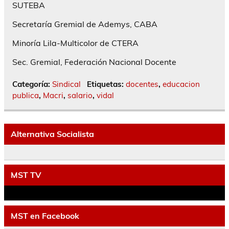
SUTEBA
Secretaría Gremial de Ademys, CABA
Minoría Lila-Multicolor de CTERA
Sec. Gremial, Federación Nacional Docente
Categoría:
Sindical
Etiquetas:
docentes
,
educacion
publica
,
Macri
,
salario
,
vidal
Alternativa Socialista
MST TV
MST en Facebook