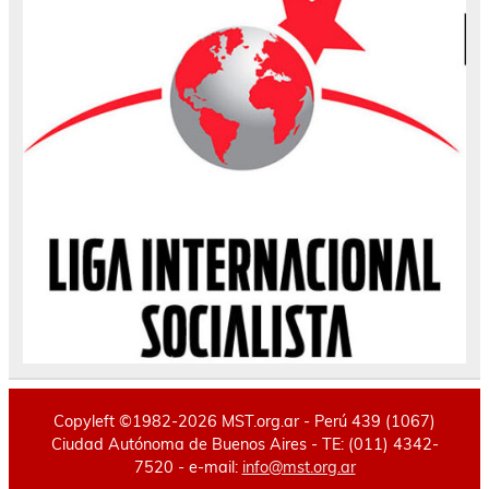
Copyleft ©1982-2026 MST.org.ar - Perú 439 (1067)
Ciudad Autónoma de Buenos Aires - TE: (011) 4342-
7520 - e-mail:
info@mst.org.ar