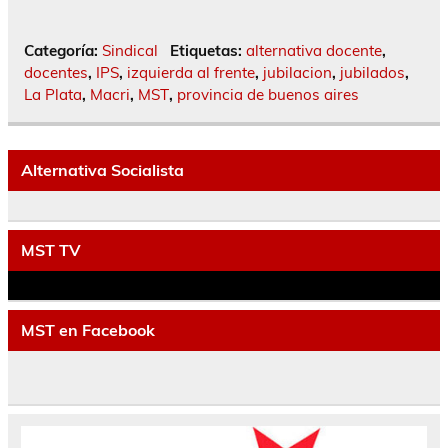
Categoría:
Sindical
Etiquetas:
alternativa docente
,
docentes
,
IPS
,
izquierda al frente
,
jubilacion
,
jubilados
,
La Plata
,
Macri
,
MST
,
provincia de buenos aires
Alternativa Socialista
MST TV
MST en Facebook