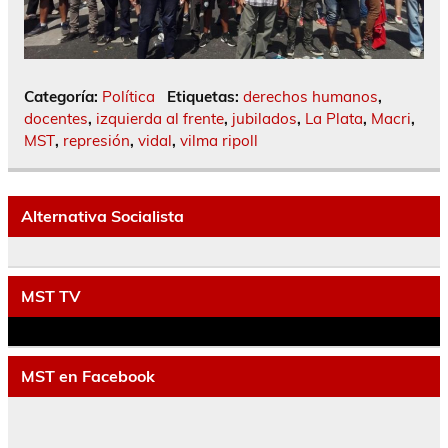
Categoría:
Política
Etiquetas:
derechos humanos
,
docentes
,
izquierda al frente
,
jubilados
,
La Plata
,
Macri
,
MST
,
represión
,
vidal
,
vilma ripoll
Alternativa Socialista
MST TV
MST en Facebook