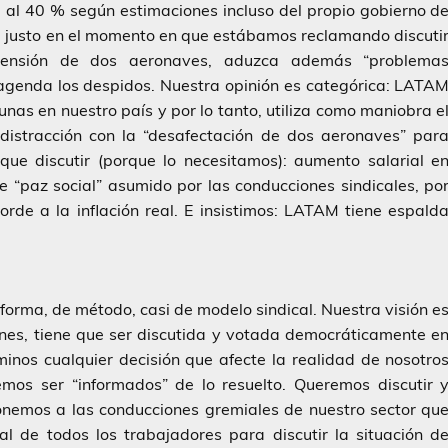
a al 40 % según estimaciones incluso del propio gobierno d
 justo en el momento en que estábamos reclamando discuti
spensión de dos aeronaves, aduzca además “problema
agenda los despidos. Nuestra opinión es categórica: LATA
unas en nuestro país y por lo tanto, utiliza como maniobra e
 distracción con la “desafectación de dos aeronaves” par
que discutir (porque lo necesitamos): aumento salarial e
e “paz social” asumido por las conducciones sindicales, po
orde a la inflación real. E insistimos: LATAM tiene espald
 forma, de método, casi de modelo sindical. Nuestra visión e
ones, tiene que ser discutida y votada democráticamente e
nos cualquier decisión que afecte la realidad de nosotro
mos ser “informados” de lo resuelto. Queremos discutir 
ponemos a las conducciones gremiales de nuestro sector qu
 de todos los trabajadores para discutir la situación d