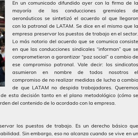
En un comunicado difundido ayer con la firma de l
mayoría de las conducciones gremiales d
aeronáuticos se sintetizó el acuerdo al que llegaro
con la patronal de LATAM. Se dice en el mismo que l
empresa preservar los puestos de trabajo en el sector
Lo más notorio del acuerdo que se comunica consist
en que las conducciones sindicales “informan” que s
comprometieron a garantizar “paz social” a cambio d
ese compromiso patronal. Vale decir: los sindicato
asumieron en nombre de todos nosotros e
compromiso de no realizar medidas de lucha a cambi
de que LATAM no despida trabajadores. Queremo
o de esta decisión tanto en el plano metodológico (cómo s
orden del contenido de lo acordado con la empresa.
ervar los puestos de trabajo. Es un derecho básico qu
tabilidad. Sin embargo, eso no alcanza cuando se vive en u