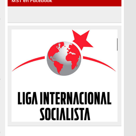
MST en Facebook
a
e
n
a
.
e
e
e
s
l
o
s
e
e
n