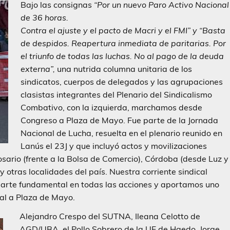
Bajo las consignas
“Por un nuevo Paro Activo Nacional
de 36 horas.
Contra el ajuste y el pacto de Macri y el FMI” y “Basta
de despidos. Reapertura inmediata de paritarias. Por
el triunfo de todas las luchas. No al pago de la deuda
externa”,
una nutrida columna unitaria de los
sindicatos, cuerpos de delegados y las agrupaciones
clasistas integrantes del Plenario del Sindicalismo
Combativo, con la izquierda, marchamos desde
Congreso a Plaza de Mayo. Fue parte de la Jornada
Nacional de Lucha, resuelta en el plenario reunido en
Lanús el 23J y que incluyó actos y movilizaciones
osario (frente a la Bolsa de Comercio), Córdoba (desde Luz y
 otras localidades del país. Nuestra corriente sindical
arte fundamental en todas las acciones y aportamos uno
ral a Plaza de Mayo.
Alejandro Crespo del SUTNA, Ileana Celotto de
AGD/UBA, el Pollo Sobrero de la UF de Haedo, Jorge