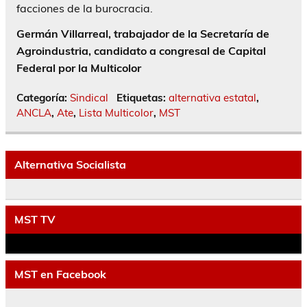
facciones de la burocracia.
Germán Villarreal, trabajador de la Secretaría de
Agroindustria, candidato a congresal de Capital
Federal por la Multicolor
Categoría:
Sindical
Etiquetas:
alternativa estatal
,
ANCLA
,
Ate
,
Lista Multicolor
,
MST
Alternativa Socialista
MST TV
MST en Facebook