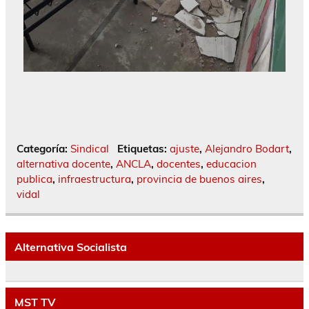
Categoría:
Sindical
Etiquetas:
ajuste
,
Alejandro Bodart
,
alternativa docente
,
ANCLA
,
docentes
,
educacion
publica
,
infraestructura
,
provincia de buenos aires
,
vidal
Alternativa Socialista
MST TV