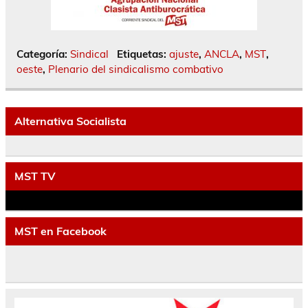
Categoría:
Sindical
Etiquetas:
ajuste
,
ANCLA
,
MST
,
oeste
,
Plenario del sindicalismo combativo
Alternativa Socialista
MST TV
MST en Facebook