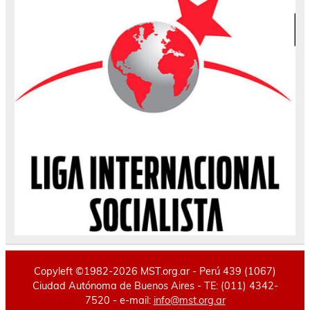
Copyleft ©1982-2026 MST.org.ar - Perú 439 (1067)
Ciudad Autónoma de Buenos Aires - TE: (011) 4342-
7520 - e-mail:
info@mst.org.ar