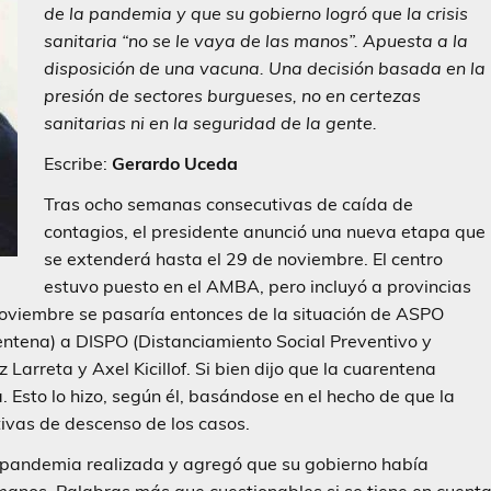
de la pandemia y que su gobierno logró que la crisis
sanitaria “no se le vaya de las manos”. Apuesta a la
disposición de una vacuna. Una decisión basada en la
presión de sectores burgueses, no en certezas
sanitarias ni en la seguridad de la gente.
Escribe:
Gerardo Uceda
Tras ocho semanas consecutivas de caída de
contagios, el presidente anunció una nueva etapa que
se extenderá hasta el 29 de noviembre. El centro
estuvo puesto en el AMBA, pero incluyó a provincias
oviembre se pasaría entonces de la situación de ASPO
rentena) a DISPO (Distanciamiento Social Preventivo y
 Larreta y Axel Kicillof. Si bien dijo que la cuarentena
a. Esto lo hizo, según él, basándose en el hecho de que la
ivas de descenso de los casos.
 la pandemia realizada y agregó que su gobierno había
s manos. Palabras más que cuestionables si se tiene en cuent