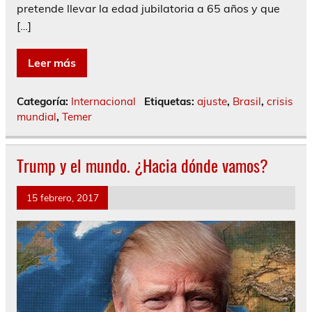
pretende llevar la edad jubilatoria a 65 años y que
[…]
Leer más
Categoría:
Internacional
Etiquetas:
ajuste
,
Brasil
,
crisis
mundial
,
Temer
Trump y el mundo. ¿Hacia dónde vamos?
15 febrero, 2017