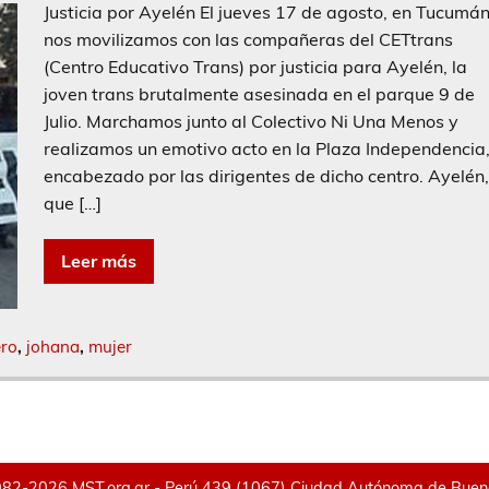
Justicia por Ayelén El jueves 17 de agosto, en Tucumá
nos movilizamos con las compañeras del CETtrans
(Centro Educativo Trans) por justicia para Ayelén, la
joven trans brutalmente asesinada en el parque 9 de
Julio. Marchamos junto al Colectivo Ni Una Menos y
realizamos un emotivo acto en la Plaza Independencia
encabezado por las dirigentes de dicho centro. Ayelén
que […]
Leer más
ro
,
johana
,
mujer
82-2026 MST.org.ar - Perú 439 (1067) Ciudad Autónoma de Buenos