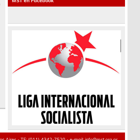
MST en Facebook
n
,
,
 Aires - TE: (011) 4342-7520 - e-mail:
info@mst.org.ar