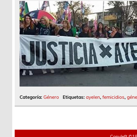
Categoría:
Género
Etiquetas:
ayelen
,
femicidios
,
géne
Copyleft ©19