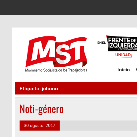
Inicio
Etiqueta:
johana
Noti-género
30 agosto, 2017