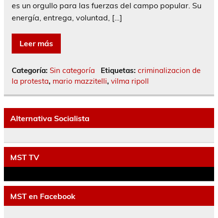
es un orgullo para las fuerzas del campo popular. Su
energía, entrega, voluntad, […]
Leer más
Categoría:
Sin categoría
Etiquetas:
criminalizacion de
la protesta
,
mario mazzitelli
,
vilma ripoll
Alternativa Socialista
MST TV
MST en Facebook