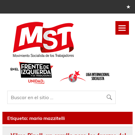
Etiqueta:
mario mazzitelli