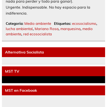
nada para perder y todo para ganar).
Urgente. Indispensable. No hay espacio para la
indiferencia.
Categoría:
Medio ambiente
Etiquetas:
ecosocialismo
,
lucha ambiental
,
Mariano Rosa
,
marquesina
,
medio
ambiente
,
red ecosocialista
Alternativa Socialista
MST TV
MST en Facebook