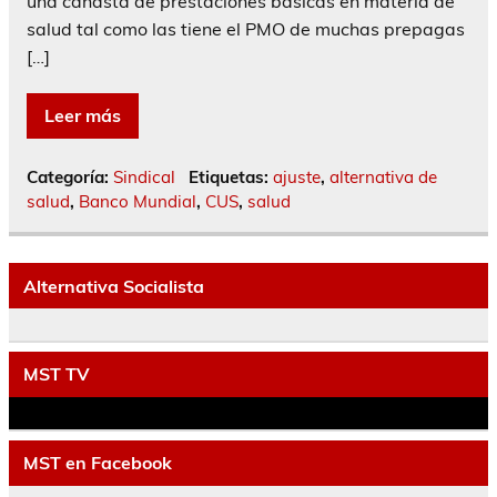
una canasta de prestaciones básicas en materia de
salud tal como las tiene el PMO de muchas prepagas
[…]
Leer más
Categoría:
Sindical
Etiquetas:
ajuste
,
alternativa de
salud
,
Banco Mundial
,
CUS
,
salud
Alternativa Socialista
MST TV
MST en Facebook