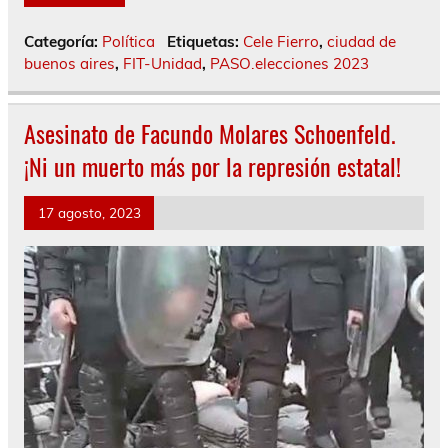
Categoría:
Política
Etiquetas:
Cele Fierro
,
ciudad de
buenos aires
,
FIT-Unidad
,
PASO.elecciones 2023
Asesinato de Facundo Molares Schoenfeld.
¡Ni un muerto más por la represión estatal!
17 agosto, 2023