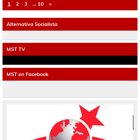
1
2
3
…
10
»
Alternativa Socialista
MST TV
MST en Facebook