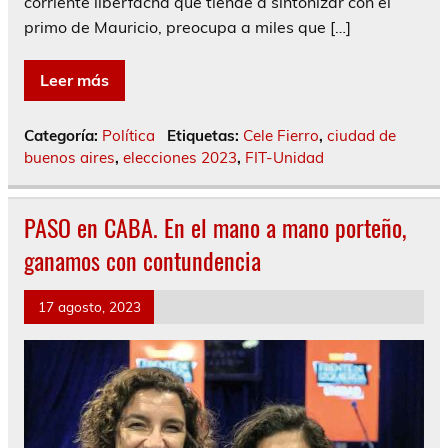
corriente liberfacha que tiende a sintonizar con el
primo de Mauricio, preocupa a miles que […]
Leer más
Categoría:
Política
Etiquetas:
Cele Fierro
,
ciudad de
buenos aires
,
elecciones 2023
,
FIT-Unidad
PASO en CABA. En el mano a mano porteño,
ganamos con contundencia
17 agosto, 2023