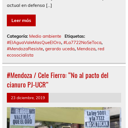
actual en defensa […]
Leer más
Categoría:
Medio ambiente
Etiquetas:
#ElAguaValeMasQueElOro
,
#La7722NoSeToca
,
#MendozaResiste
,
gerardo uceda
,
Mendoza
,
red
ecosocialista
#Mendoza / Cele Fierro: “No al pacto del
cianuro PJ-UCR”
23 diciembre, 2019