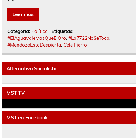
Leer más
Categoría:
Política
Etiquetas:
#ElAguaValeMasQueElOro
,
#La7722NoSeToca
,
#MendozaEstaDespierta
,
Cele Fierro
Alternativa Socialista
MST TV
MST en Facebook