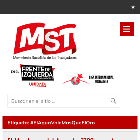
Etiqueta:
#ElAguaValeMasQueElOro